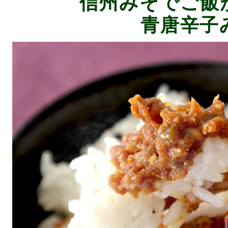
信州みそでご飯
青唐辛子