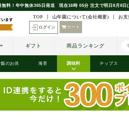
料無料！年中無休365日発送
現在
16時
05分
注文で
明日8月8日(
TOP
山年園について(会社概要)
お支
カート
ログイン
ギフト
商品ランキング
ご飯のお供
海苔
調味料
チップス