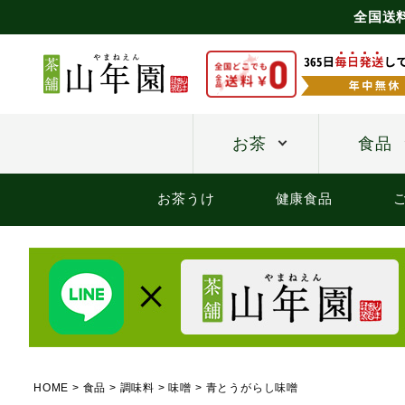
全国送
お茶
食品
お茶うけ
健康食品
HOME
食品
調味料
味噌
青とうがらし味噌