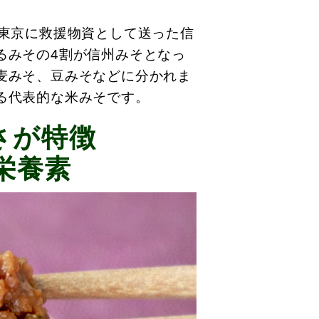
た東京に救援物資として送った信
るみその4割が信州みそとなっ
麦みそ、豆みそなどに分かれま
る代表的な米みそです。
さが特徴
栄養素