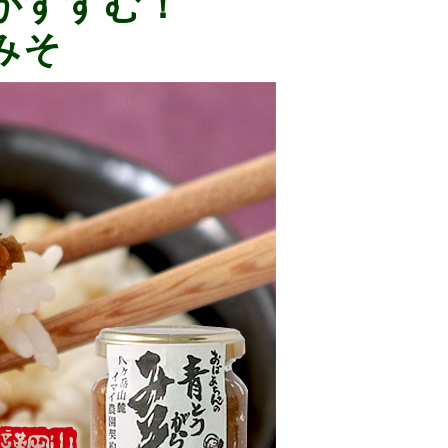
がすすむ！
みそ