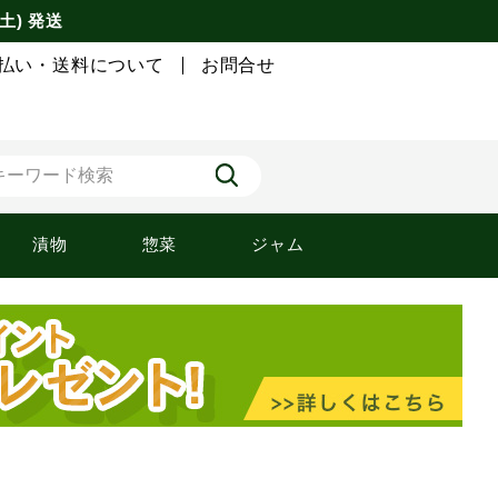
土) 発送
払い・送料について
お問合せ
漬物
惣菜
ジャム