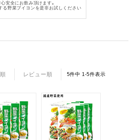
安心安全にお飲み頂けます。
する野菜ブイヨンを是非お試しください
順
レビュー順
5
件中
1
-
5
件表示