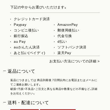
下記の中からお選びいただけます。
クレジットカード決済
Paypay
AmazonPay
コンビニ後払い
郵便局後払い
銀行振込
代金引換
au Pay
d払い
auかんたん決済
ソフトバンク決済
あと払い(ペイディ)
楽天Pay
お支払い方法についての詳細 >
返品について
返品につきましては 商品到着後 7日間以内にお電話またはメールに
てご連絡お願いします。
破損・汚損・不良品・ご注文と異なる商品や数量などの不備など、詳細
をお伝えください。
送料・配達について