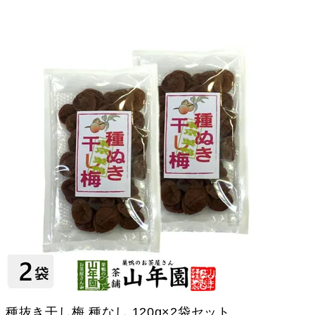
種抜き干し梅 種なし 120g×2袋セット