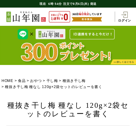
現在
6時
54分
注文で
8月6日(木) 発送
ログイン
HOME
食品
おやつ
干し梅
種抜き干し梅
種抜き干し梅 種なし 120g×2袋セットのレビューを書く
種抜き干し梅 種なし 120g×2袋セ
ットのレビューを書く