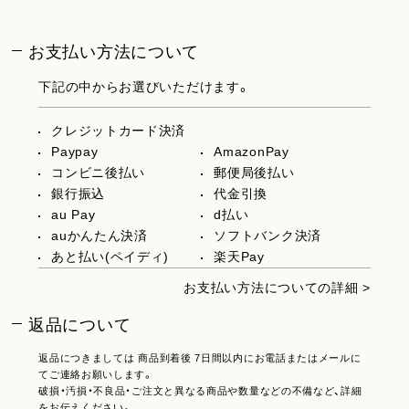
お支払い方法について
下記の中からお選びいただけます。
クレジットカード決済
Paypay
AmazonPay
コンビニ後払い
郵便局後払い
銀行振込
代金引換
au Pay
d払い
auかんたん決済
ソフトバンク決済
あと払い(ペイディ)
楽天Pay
お支払い方法についての詳細 >
返品について
返品につきましては 商品到着後 7日間以内にお電話またはメールに
てご連絡お願いします。
破損・汚損・不良品・ご注文と異なる商品や数量などの不備など、詳細
をお伝えください。