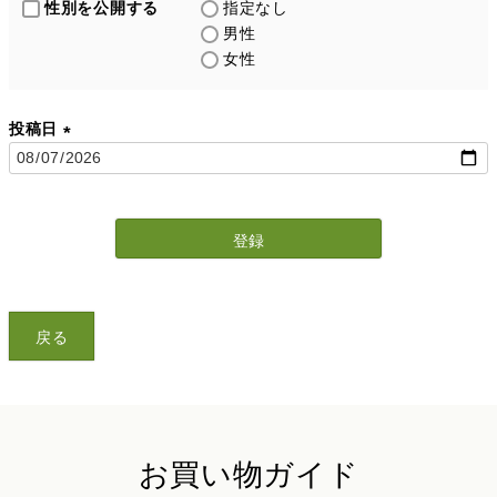
性別を公開する
指定なし
男性
女性
投稿日
(
必
須
)
登録
戻る
お買い物ガイド