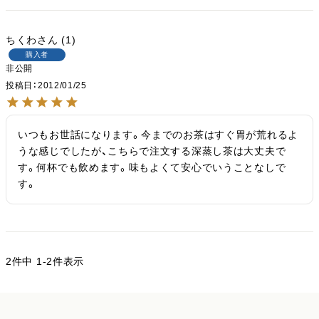
ちくわ
1
購入者
非公開
投稿日
2012/01/25
いつもお世話になります。今までのお茶はすぐ胃が荒れるよ
うな感じでしたが、こちらで注文する深蒸し茶は大丈夫で
す。何杯でも飲めます。味もよくて安心でいうことなしで
す。
2
件中
1
-
2
件表示