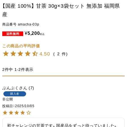
【国産 100%】 甘茶 30g×3袋セット 無添加 福岡県
産
商品番号
amacha-03p
¥
5,200
税込
4.50
2
2
件中
1
-
2
件表示
ぶんぷく
7
購入者
非公開
投稿日
2025/10/05
初チャレンジの甘茶です。国産品をずっと待っていました。
