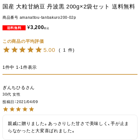
国産 大粒甘納豆 丹波黒 200g×2袋セット 送料無料
商品番号
amanattou-tanbakuro200-02p
¥
3,200
税込
5.00
1
1
件中
1
-
1
件表示
ぎんちひる
30代
女性
投稿日
2021/04/09
親戚に贈りました。あっさりした甘さで美味しく、手が止ま
らなかったと大変喜ばれました。