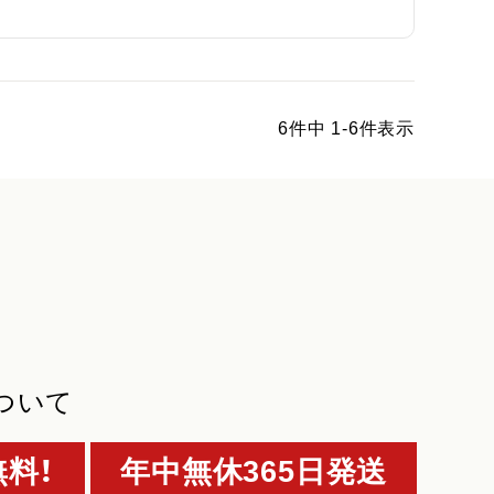
6
件中
1
-
6
件表示
ついて
料！
年中無休365日発送