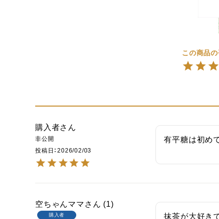
購入者
非公開
有平糖は初め
投稿日
2026/02/03
空ちゃんママ
1
購入者
抹茶が大好きで