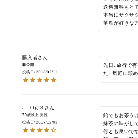
送料無料もとて
本当にサクサク
落雁が好きな
購入者
非公開
先日、旅行で
投稿日
2018/02/11
た。気軽に頼め
J．Oｇ３
70歳以上
男性
飴でもお茶うけ
投稿日
2017/12/03
抹茶の味がし
何とも良いです