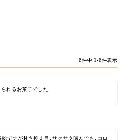
6
件中
1
-
6
件表示
そられるお菓子でした。
飴ですが甘さ控え目、サクサク噛んでも、コロ