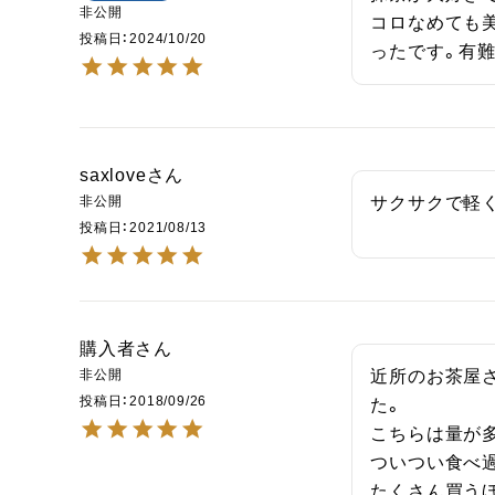
非公開
コロなめても
投稿日
2024/10/20
ったです。有
saxlove
非公開
サクサクで軽
投稿日
2021/08/13
購入者
非公開
近所のお茶屋
投稿日
2018/09/26
た。

こちらは量が多
ついつい食べ過
たくさん買うほ