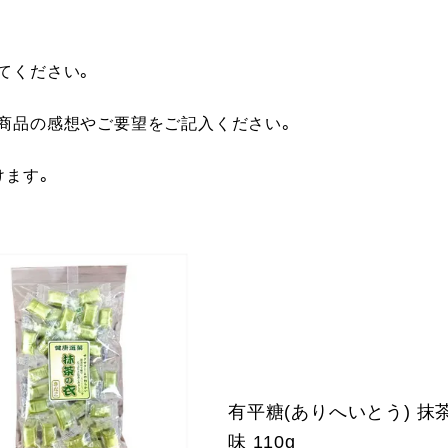
てください。
に商品の感想やご要望をご記入ください。
けます。
有平糖(ありへいとう) 抹
味 110g