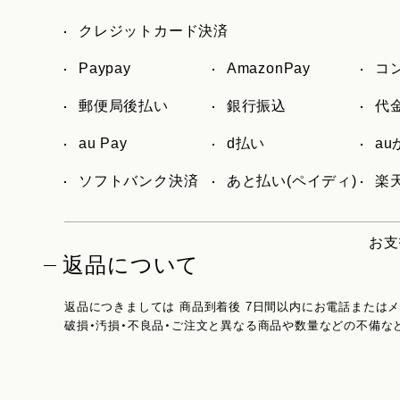
クレジットカード決済
Paypay
AmazonPay
コ
郵便局後払い
銀行振込
代
au Pay
d払い
a
ソフトバンク決済
あと払い(ペイディ)
楽天
お支
返品について
返品につきましては 商品到着後 7日間以内にお電話または
破損・汚損・不良品・ご注文と異なる商品や数量などの不備な