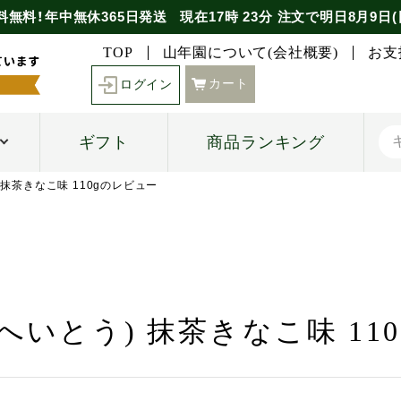
料無料！年中無休365日発送
現在
17時
23分
注文で
明日8月9日(
TOP
山年園について(会社概要)
お支
カート
ログイン
ギフト
商品ランキング
 抹茶きなこ味 110gのレビュー
へいとう) 抹茶きなこ味 11