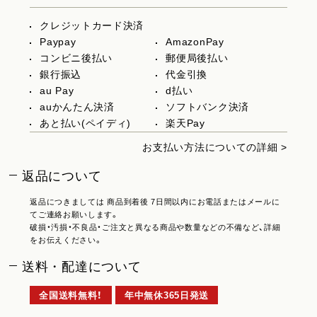
クレジットカード決済
Paypay
AmazonPay
コンビニ後払い
郵便局後払い
銀行振込
代金引換
au Pay
d払い
auかんたん決済
ソフトバンク決済
あと払い(ペイディ)
楽天Pay
お支払い方法についての詳細 >
返品について
返品につきましては 商品到着後 7日間以内にお電話またはメールに
てご連絡お願いします。
破損・汚損・不良品・ご注文と異なる商品や数量などの不備など、詳細
をお伝えください。
送料・配達について
全国送料無料！
年中無休365日発送