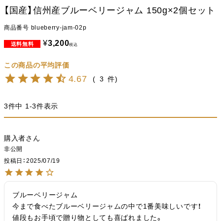
【国産】信州産ブルーベリージャム 150g×2個セット
商品番号
blueberry-jam-02p
¥
3,200
税込
4.67
3
3
件中
1
-
3
件表示
購入者
非公開
投稿日
2025/07/19
ブルーベリージャム

今まで食べたブルーベリージャムの中で1番美味しいです！
値段もお手頃で贈り物としても喜ばれました。