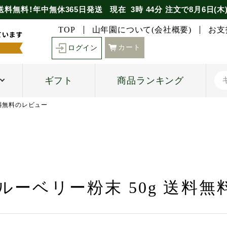
送料無料！年中無休365日発送
現在
3時
44分
注文で
8月6日(木
TOP
山年園について(会社概要)
お支
カート
ログイン
ギフト
商品ランキング
送料無料のレビュー
ルーベリー粉末 50g 送料