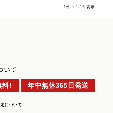
1
件中
1
-
1
件表示
ついて
料！
年中無休365日発送
指定について