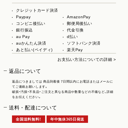
クレジットカード決済
Paypay
AmazonPay
コンビニ後払い
郵便局後払い
銀行振込
代金引換
au Pay
d払い
auかんたん決済
ソフトバンク決済
あと払い(ペイディ)
楽天Pay
お支払い方法についての詳細 >
返品について
返品につきましては 商品到着後 7日間以内にお電話またはメールに
てご連絡お願いします。
破損・汚損・不良品・ご注文と異なる商品や数量などの不備など、詳細
をお伝えください。
送料・配達について
全国送料無料！
年中無休365日発送