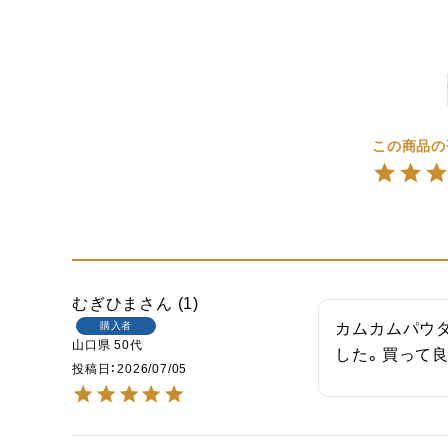
むぎひま
1
購入者
カムカムパウ
山口県
50代
した。買って良
投稿日
2026/07/05