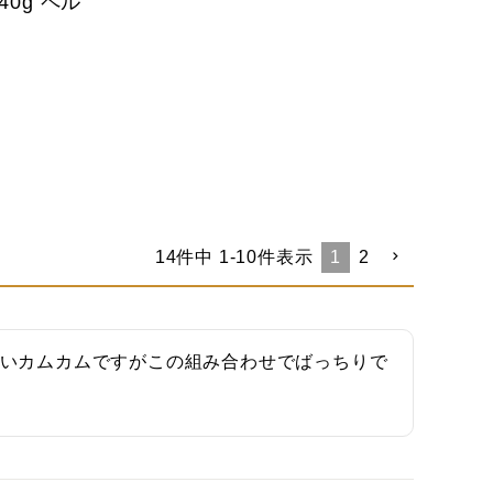
0g ペル
14
件中
1
-
10
件表示
1
2
ぱいカムカムですがこの組み合わせでばっちりで