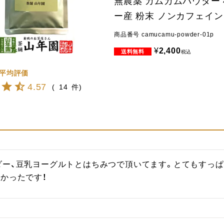
無農薬 カムカムパウダー 4
ー産 粉末 ノンカフェイン
商品番号
camucamu-powder-01p
¥
2,400
税込
4.57
14
ダー、豆乳ヨーグルトとはちみつで頂いてます。とてもすっ
かったです！