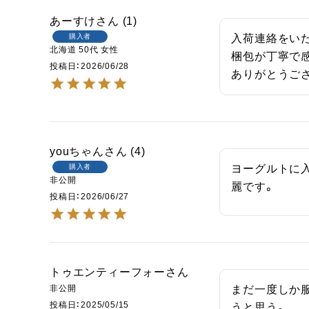
あーすけ
1
購入者
入荷連絡をい
北海道
50代
女性
梱包が丁寧で感
投稿日
2026/06/28
ありがとうご
youちゃん
4
購入者
ヨーグルトに
非公開
麗です。
投稿日
2026/06/27
トゥエンティーフォー
非公開
まだ一度しか
投稿日
2025/05/15
うと思う。