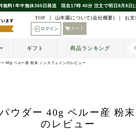
料無料！年中無休365日発送
現在
17時
40分
注文で
明日8月8日(
TOP
山年園について(会社概要)
お支
カート
ログイン
ギフト
商品ランキング
ー 40g ペルー産 粉末 ノンカフェインのレビュー
パウダー 40g ペルー産 粉
のレビュー