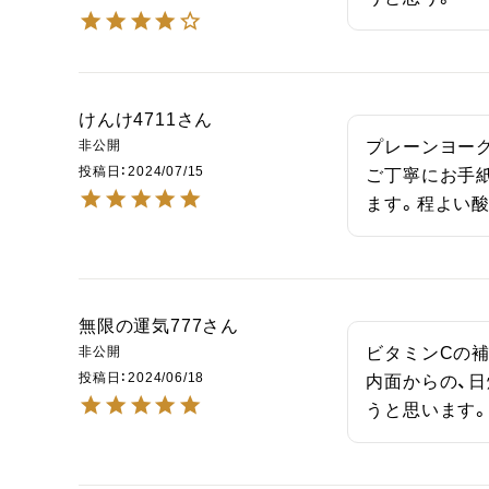
けんけ4711
非公開
プレーンヨーグ
投稿日
2024/07/15
ご丁寧にお手
ます。程よい
無限の運気777
非公開
ビタミンCの補
投稿日
2024/06/18
内面からの、
うと思います