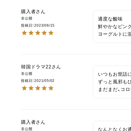
購入者
非公開
適度な酸味

投稿日
2023/06/15
鮮やかなピンク
ヨーグルトに
韓国ドラマ22
非公開
いつもお世話に
投稿日
2021/05/02
ずっと風邪もひ
まだまだ、コ
購入者
非公開
なんとなくお