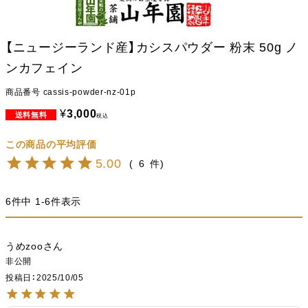
【ニュージーランド産】カシスパウダー 粉末 50g ノ
ンカフェイン
商品番号
cassis-powder-nz-01p
¥
3,000
税込
5.00
6
6
件中
1
-
6
件表示
うめzoo
非公開
投稿日
2025/10/05