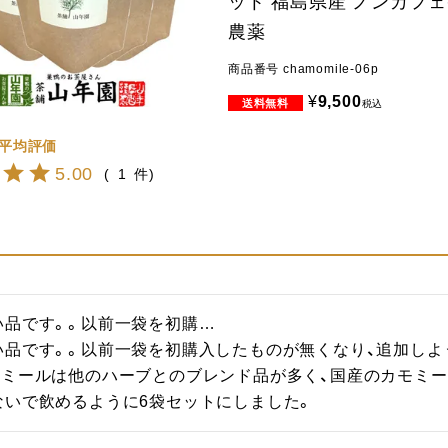
ット 福島県産 ノンカフェ
農薬
商品番号
chamomile-06p
¥
9,500
税込
5.00
1
品です。。以前一袋を初購…

い品です。。以前一袋を初購入したものが無くなり、追加しよ
モミールは他のハーブとのブレンド品が多く、国産のカモミ
ないで飲めるように6袋セットにしました。