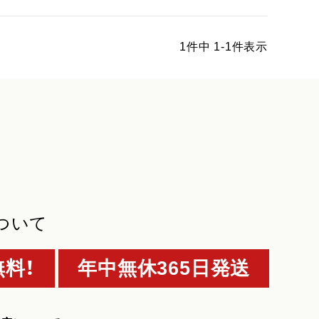
1
件中
1
-
1
件表示
ついて
料！
年中無休365日発送