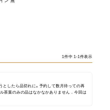
イン 無
1
件中
1
-
1
件表示
うとしたら品切れに。予約して数月待っての再
ール茶葉のみの品はなかなかありません．今回は