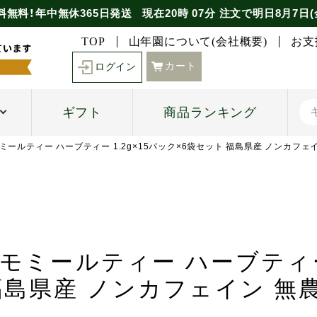
料無料！年中無休365日発送
現在
20時
07分
注文で
明日8月7日(
TOP
山年園について(会社概要)
お支
カート
ログイン
ギフト
商品ランキング
カモミールティー ハーブティー 1.2g×15パック×6袋セット 福島県産 ノンカフ
カモミールティー ハーブティー 
福島県産 ノンカフェイン 