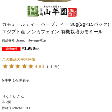
カモミールティー ハーブティー 30g(2g×15パック)
エジプト産 ノンカフェイン 有機栽培カモミール
商品番号
chamomile-egp-01p
¥
1,980
税込
4.80
5
5
件中
1
-
5
件表示
りなじい
非公開
投稿日
2026/03/11