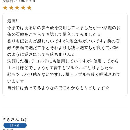
投稿日
2009/10/14
最高！

今まではある店の炭石鹸を使用していましたが・・・話題のお
茶の石鹸をこちらでお試しで購入してみました☆

香りもほとんど感じないですが、泡立ちがいいです。前の石
鹸の要領で泡だてるとそれよりも凄い泡立ちが良くて、CM
のように逆さにしても落ちません☆

洗顔した後、デコルテにも使用していますが、使用してから
１ヶ月ほどでしょうか？背中もツルツルになりました☆

顔もツッパリ感がないですし、肌トラブルも凄く軽減されて
います☆

自分には合ってるようなのでこれからもリピします☆
さき
2
購入者