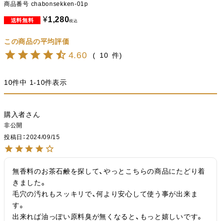
商品番号
chabonsekken-01p
¥
1,280
税込
4.60
10
10
件中
1
-
10
件表示
購入者
非公開
投稿日
2024/09/15
無香料のお茶石鹸を探して、やっとこちらの商品にたどり着
きました。

毛穴の汚れもスッキリで、何より安心して使う事が出来ま
す。

出来れば油っぽい原料臭が無くなると、もっと嬉しいです。