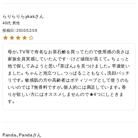
らりらりらykak
40代
男性
投稿日
2010/12/16
母が、TV等で有名なお茶石鹸を買ってたので使用感の良さは
家族全員実感していたんです･･けど値段が高くて。ちょっと
他で探してみようと思い「茶ぼん」を見つけました。早速使い
ました。ちゃんと泡立つし、つっぱることもなく、洗顔バッチ
リです。敏感肌の方や高齢者はボティソープとして使うのも
いいのでは？無香料ですが、個人的には満足しています。香
りが欲しい方にはオススメしませんので★4つにしときま
す。
Panda、Panda