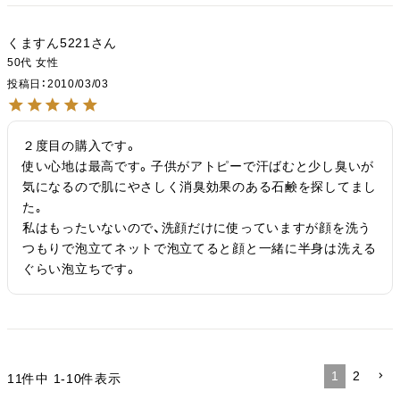
くますん5221
50代
女性
投稿日
2010/03/03
２度目の購入です。

使い心地は最高です。子供がアトピーで汗ばむと少し臭いが
気になるので肌にやさしく消臭効果のある石鹸を探してまし
た｡

私はもったいないので、洗顔だけに使っていますが顔を洗う
つもりで泡立てネットで泡立てると顔と一緒に半身は洗える
ぐらい泡立ちです。
1
2
11
件中
1
-
10
件表示