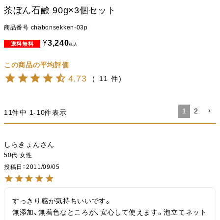
茶ぼん石鹸 90g×3個セット
商品番号
chabonsekken-03p
¥
3,240
税込
4.73
11
1
2
11
件中
1
-
10
件表示
しらきょん
50代
女性
投稿日
2011/09/05
すっきり感が気持ちいいです。

無添加、無着色なところが、安心して使えます。泡立てネット