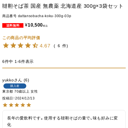
韃靼そば茶 国産 無農薬 北海道産 300g×3袋セット
商品番号
dattansobacha-koku-300g-03p
¥
10,500
税込
4.67
6
6
件中
1
-
6
件表示
yukko
6
購入者
東京都
70歳以上
女性
投稿日
2024/12/13
長年の愛飲料です。使用する韃靼そばの量で、味も好みに変
化