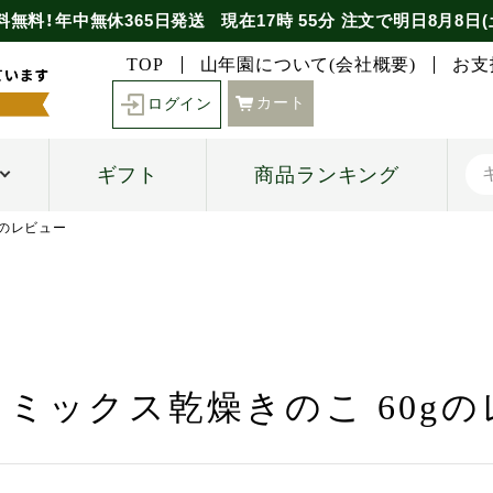
料無料！年中無休365日発送
現在
17時
55分
注文で
明日8月8日(
TOP
山年園について(会社概要)
お支
カート
ログイン
ギフト
商品ランキング
gのレビュー
ミックス乾燥きのこ 60g