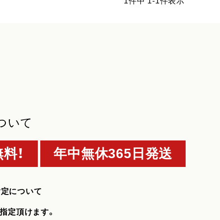
1
件中
1
-
1
件表示
ついて
料！
年中無休365日発送
指定について
指定頂けます。