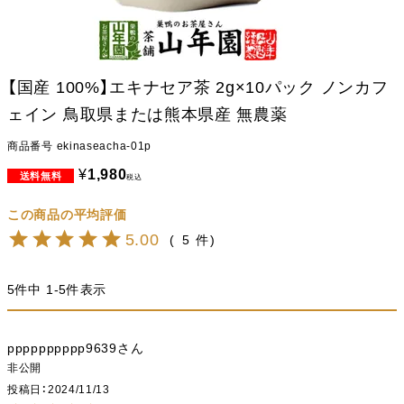
【国産 100%】エキナセア茶 2g×10パック ノンカフ
ェイン 鳥取県または熊本県産 無農薬
商品番号
ekinaseacha-01p
¥
1,980
税込
5.00
5
5
件中
1
-
5
件表示
pppppppppp9639
非公開
投稿日
2024/11/13