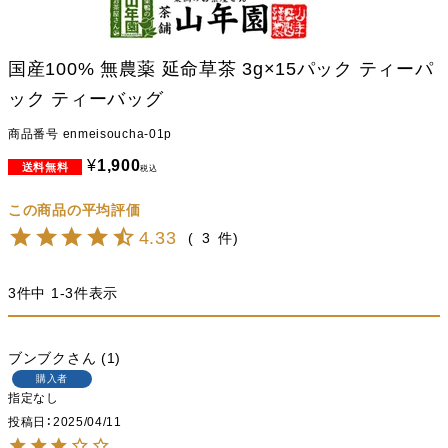
国産100% 無農薬 延命草茶 3g×15パック ティーパ
ック ティーバッグ
商品番号
enmeisoucha-01p
¥
1,900
税込
4.33
3
3
件中
1
-
3
件表示
ブンブク
1
購入者
指定なし
投稿日
2025/04/11