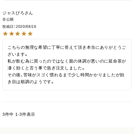
ジャスぴろ
非公開
投稿日
2020/08/16
こちらの無理な希望に丁寧に答えて頂き本当にありがとうご
ざいます。

私が飲む為に買ったのではなく親の体調が悪いのに延命茶が
凄く効くと言う事で急ぎ注文しました。

その後、苦味がスゴく慣れるまで少し時間かかりましたが効
き目は順調のようです。
3
件中
1
-
3
件表示