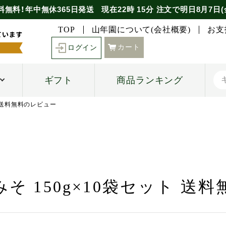
料無料！年中無休365日発送
現在
22時
15分
注文で
明日8月7日(
TOP
山年園について(会社概要)
お支
カート
ログイン
ギフト
商品ランキング
ト 送料無料のレビュー
そ 150g×10袋セット 送