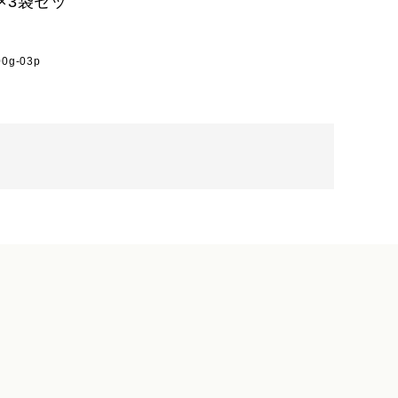
包×3袋セッ
00g-03p