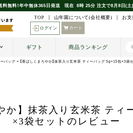
送料無料！年中無休365日発送
現在
8時
25分
注文で
8月8日(土
TOP
山年園について(会社概要)
お支
カート
ログイン
ギフト
商品ランキング
ィーバッグ
【香ばしくまろやか】抹茶入り玄米茶 ティーバッグ 5g×15包×3
か】抹茶入り玄米茶 ティーバ
×3袋セットのレビュー