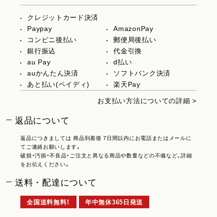
クレジットカード決済
Paypay
AmazonPay
コンビニ後払い
郵便局後払い
銀行振込
代金引換
au Pay
d払い
auかんたん決済
ソフトバンク決済
あと払い(ペイディ)
楽天Pay
お支払い方法についての詳細 >
返品について
返品につきましては 商品到着後 7日間以内にお電話またはメールに
てご連絡お願いします。
破損・汚損・不良品・ご注文と異なる商品や数量などの不備など、詳細
をお伝えください。
送料・配達について
全国送料無料！
年中無休365日発送