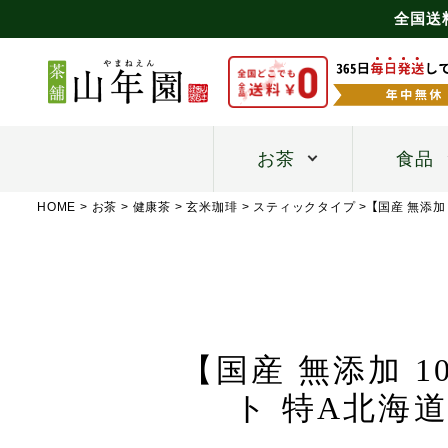
全国送
お茶
食品
HOME
お茶
健康茶
玄米珈琲
スティックタイプ
【国産 無添加
【国産 無添加 1
ト 特A北海