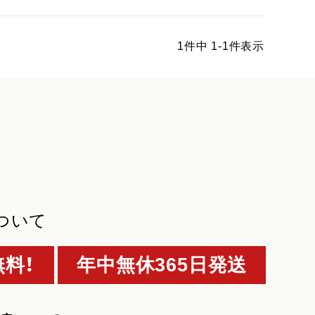
1
件中
1
-
1
件表示
ついて
料！
年中無休365日発送