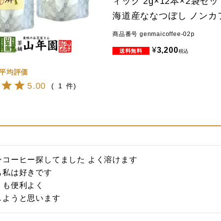
ィック 2g×12本×2袋セッ
海道産ななつぼし ノンカ
商品番号
genmaicoffee-02p
¥
3,200
税込
5.00
1
コーヒー探してました よく溶けます

私は好きです

も便利よく

しようと思います