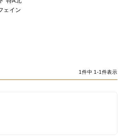
ト 特A北
フェイン
1
件中
1
-
1
件表示