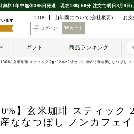
料無料！年中無休365日発送
現在
18時
58分
注文で
明日8月8日(
TOP
山年園について(会社概要)
お支
カート
ログイン
ギフト
商品ランキング
 100%】玄米珈琲 スティック 2g×12本×2袋セット 特A北海道産ななつぼし
00%】玄米珈琲 スティック 2
道産ななつぼし ノンカフェ