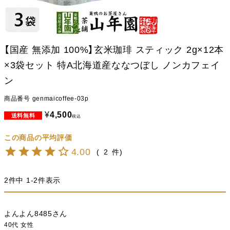
【国産 無添加 100%】玄米珈琲 スティック 2g×12本
×3袋セット 特A北海道産ななつぼし ノンカフェイ
ン
商品番号
genmaicoffee-03p
¥
4,500
税込
4.00
2
2
件中
1
-
2
件表示
よんよん8485
40代
女性