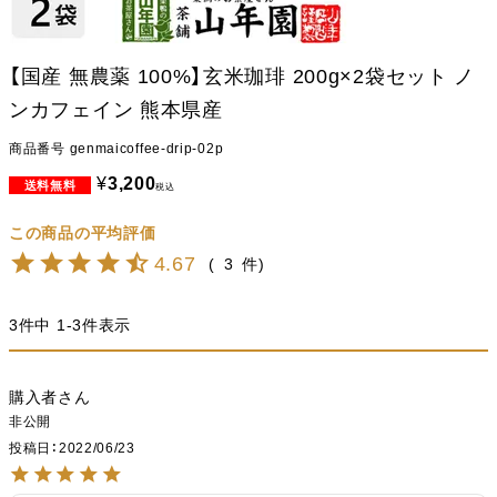
【国産 無農薬 100%】玄米珈琲 200g×2袋セット ノ
ンカフェイン 熊本県産
商品番号
genmaicoffee-drip-02p
¥
3,200
税込
4.67
3
3
件中
1
-
3
件表示
購入者
非公開
投稿日
2022/06/23