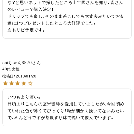
な？と思いネットで探したところ山年園さんを知り、皆さん
のレビューで購入決定！

ドリップでも良し、そのまま茶こしでも大丈夫みたいでお友
達に1つプレゼントしたところ大好評でした。

次もリピ予定です。
saiちゃん3870
40代
女性
投稿日
2018/01/20
いつもより薄い。

日頃よりこちらの玄米珈琲を愛用していましたが、今回初め
ていれた色が薄くてびっくり！粒が細かく挽いてないみたい
で、めんどうですが都度すり鉢で挽いて飲んでいます。