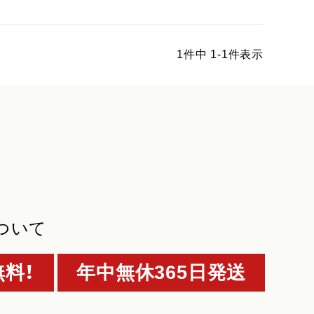
1
件中
1
-
1
件表示
ついて
料！
年中無休365日発送