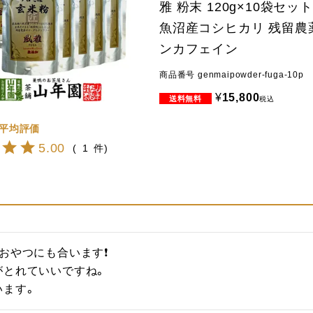
雅 粉末 120g×10袋セッ
魚沼産コシヒカリ 残留農
ンカフェイン
商品番号
genmaipowder-fuga-10p
¥
15,800
税込
5.00
1
おやつにも合います❗

とれていいですね。

います。