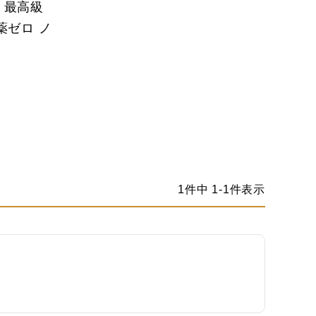
ト 最高級
薬ゼロ ノ
1
件中
1
-
1
件表示