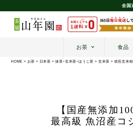
全国
お茶
食品
HOME
お茶
日本茶
抹茶・玄米茶・ほうじ茶
玄米茶
焙煎玄米
【国産無添加100
最高級 魚沼産コ