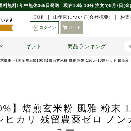
送料無料！年中無休365日発送
現在
10時
10分
注文で
8月7日(金
TOP
山年園について(会社概要)
お支
カート
ログイン
ギフト
商品ランキング
粉末風雅
【国産無添加100%】焙煎玄米粉 風雅 粉末 120g×10袋セット 最
%】焙煎玄米粉 風雅 粉末 1
シヒカリ 残留農薬ゼロ ノ
ュー