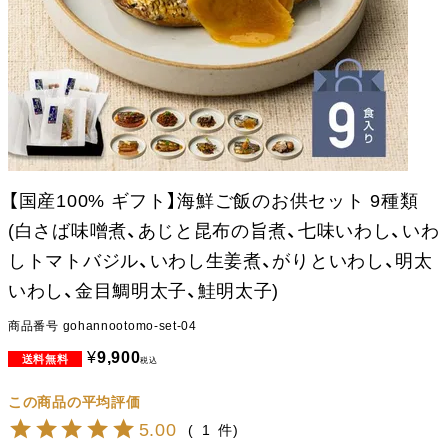
【国産100% ギフト】海鮮ご飯のお供セット 9種類
(白さば味噌煮、あじと昆布の旨煮、七味いわし、いわ
しトマトバジル、いわし生姜煮、がりといわし、明太
いわし、金目鯛明太子、鮭明太子)
商品番号
gohannootomo-set-04
¥
9,900
税込
5.00
1