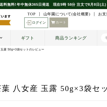
送料無料！年中無休365日発送
現在
9時
58分
注文で
8月8日(土)
TOP
山年園について(会社概要)
お支
カート
ログイン
ギフト
商品ランキング
 玉露 50g×3袋セットのレビュー
茶葉 八女産 玉露 50g×3袋