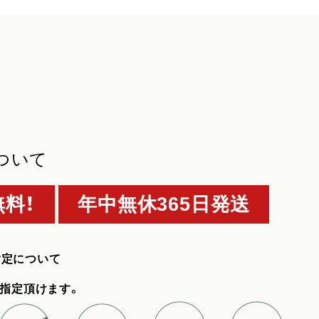
ついて
料！
年中無休365日発送
指定について
指定頂けます。