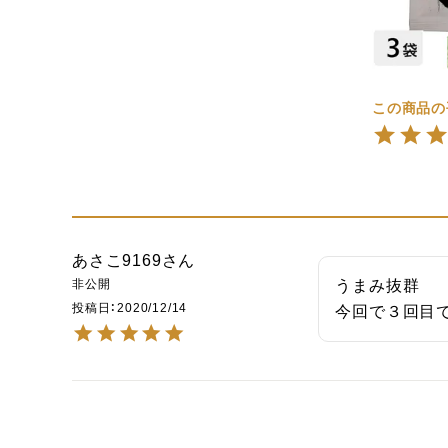
あさこ9169
非公開
うまみ抜群

投稿日
2020/12/14
今回で３回目