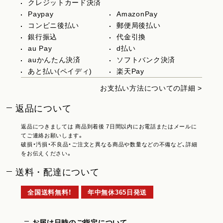
クレジットカード決済
Paypay
AmazonPay
コンビニ後払い
郵便局後払い
銀行振込
代金引換
au Pay
d払い
auかんたん決済
ソフトバンク決済
あと払い(ペイディ)
楽天Pay
お支払い方法についての詳細 >
返品について
返品につきましては 商品到着後 7日間以内にお電話またはメールに
てご連絡お願いします。
破損・汚損・不良品・ご注文と異なる商品や数量などの不備など、詳細
をお伝えください。
送料・配達について
全国送料無料！
年中無休365日発送
お届け日時のご指定について