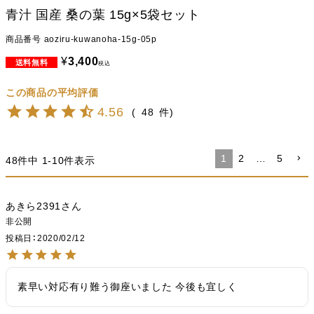
青汁 国産 桑の葉 15g×5袋セット
商品番号
aoziru-kuwanoha-15g-05p
¥
3,400
税込
4.56
48
1
2
…
5
48
件中
1
-
10
件表示
あきら2391
非公開
投稿日
2020/02/12
素早い対応有り難う御座いました 今後も宜しく