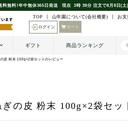
送料無料！年中無休365日発送
現在
3時
39分
注文で
8月8日(土
TOP
山年園について(会社概要)
お支
カート
ログイン
ギフト
商品ランキング
の皮 粉末 100g×2袋セットのレビュー
ぎの皮 粉末 100g×2袋セ