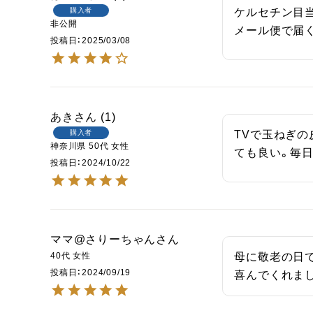
購入者
ケルセチン目当
非公開
メール便で届
投稿日
2025/03/08
あき
1
購入者
TVで玉ねぎの
神奈川県
50代
女性
ても良い。毎
投稿日
2024/10/22
ママ@さりーちゃん
40代
女性
母に敬老の日で
投稿日
2024/09/19
喜んでくれま