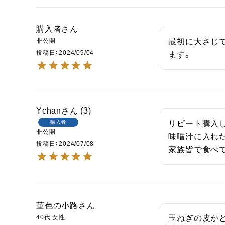
購入者
非公開
最初に大さじ
投稿日
2024/09/04
ます。
Ychan
3
購入者
リピート購入し
非公開
味噌汁に入れた
投稿日
2024/07/08
家族皆で食べて
菫色の小路
40代
女性
玉ねぎの皮が