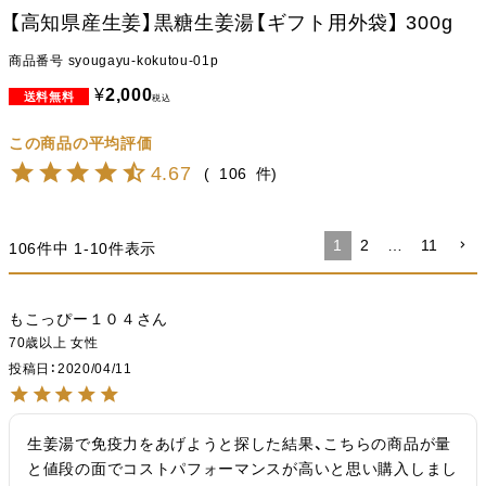
【高知県産生姜】黒糖生姜湯【ギフト用外袋】 300g
商品番号
syougayu-kokutou-01p
¥
2,000
税込
4.67
106
1
2
…
11
106
件中
1
-
10
件表示
もこっぴー１０４
70歳以上
女性
投稿日
2020/04/11
生姜湯で免疫力をあげようと探した結果、こちらの商品が量
と値段の面でコストパフォーマンスが高いと思い購入しまし