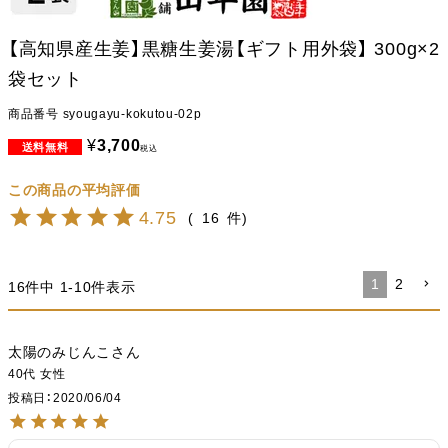
【高知県産生姜】黒糖生姜湯【ギフト用外袋】 300g×2
袋セット
商品番号
syougayu-kokutou-02p
¥
3,700
税込
4.75
16
1
2
16
件中
1
-
10
件表示
太陽のみじんこ
40代
女性
投稿日
2020/06/04