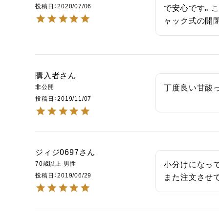
投稿日
2020/07/06
で安心です。
ャック式の開
購入者
非公開
丁度良い甘酸
投稿日
2019/11/07
ジィジ0697
70歳以上
男性
小分けになっ
投稿日
2019/06/29
また注文させ