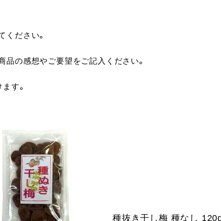
てください。
に商品の感想やご要望をご記入ください。
けます。
種抜き干し梅 種なし 120