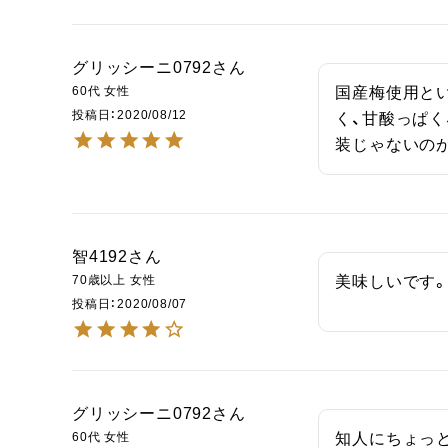
グリッシーニ0792
60代
女性
国産梅使用と
投稿日
2020/08/12
く、甘酸っぱ
装じゃないの
智4192
70歳以上
女性
美味しいです
投稿日
2020/08/07
グリッシーニ0792
60代
女性
知人にちょっ