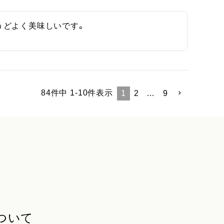
うどよく美味しいです。
84
件中
1
-
10
件表示
1
2
…
9
ついて