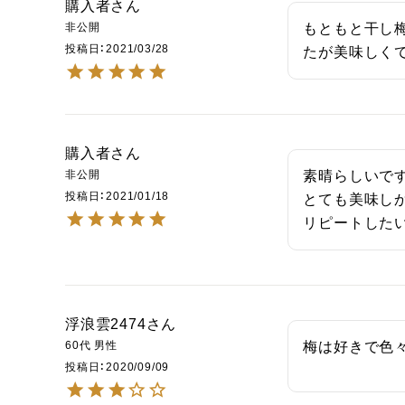
購入者
非公開
もともと干し
投稿日
2021/03/28
たが美味しく
購入者
非公開
素晴らしいです
投稿日
2021/01/18
とても美味しか
リピートした
浮浪雲2474
60代
男性
梅は好きで色
投稿日
2020/09/09