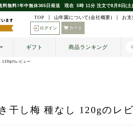
送料無料！年中無休365日発送
現在
5時
11分
注文で
8月8日(土
TOP
山年園について(会社概要)
お支
カート
ログイン
ギフト
商品ランキング
 120gのレビュー
き干し梅 種なし 120gのレ