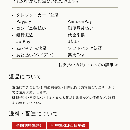
下記の中からお選びいただけます。
クレジットカード決済
Paypay
AmazonPay
コンビニ後払い
郵便局後払い
銀行振込
代金引換
au Pay
d払い
auかんたん決済
ソフトバンク決済
あと払い(ペイディ)
楽天Pay
お支払い方法についての詳細 >
返品について
返品につきましては 商品到着後 7日間以内にお電話またはメールに
てご連絡お願いします。
破損・汚損・不良品・ご注文と異なる商品や数量などの不備など、詳細
をお伝えください。
送料・配達について
全国送料無料！
年中無休365日発送