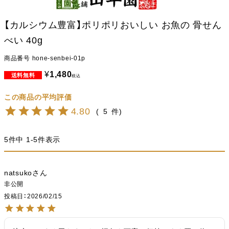
【カルシウム豊富】ポリポリおいしい お魚の 骨せん
べい 40g
商品番号
hone-senbei-01p
¥
1,480
税込
4.80
5
5
件中
1
-
5
件表示
natsuko
非公開
投稿日
2026/02/15