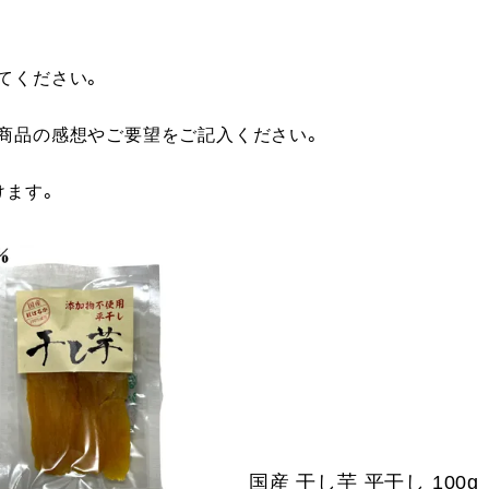
てください。
に商品の感想やご要望をご記入ください。
けます。
国産 干し芋 平干し 100g