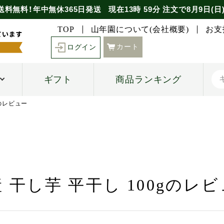
送料無料！年中無休365日発送
現在
13時
59分
注文で
8月9日(日
TOP
山年園について(会社概要)
お支
カート
ログイン
ギフト
商品ランキング
gのレビュー
 干し芋 平干し 100gのレ