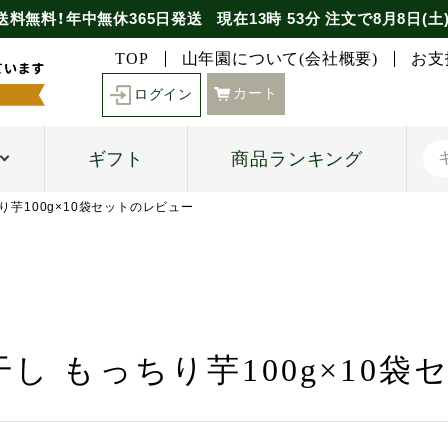
送料無料！年中無休365日発送
現在
13時
53分
注文で
8月8日(土
TOP
山年園について(会社概要)
お支
カート
ログイン
ギフト
商品ランキング
り芋100g×10袋セットのレビュー
干し もっちり芋100g×10