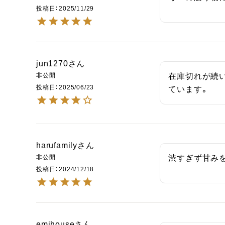
投稿日
2025/11/29
jun1270
非公開
在庫切れが続
投稿日
2025/06/23
ています。
harufamily
非公開
渋すぎず甘み
投稿日
2024/12/18
emihouse