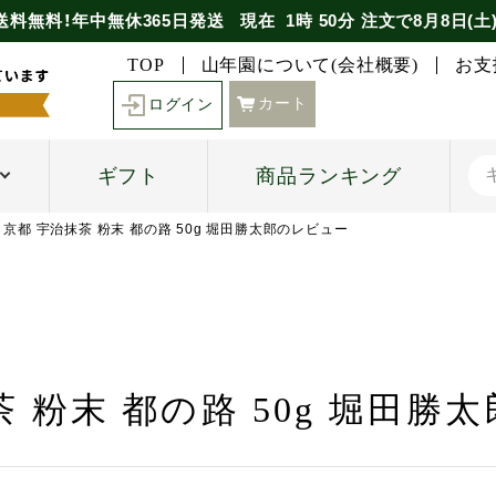
送料無料！年中無休365日発送
現在
1時
50分
注文で
8月8日(土
TOP
山年園について(会社概要)
お支
カート
ログイン
ギフト
商品ランキング
京都 宇治抹茶 粉末 都の路 50g 堀田勝太郎のレビュー
茶 粉末 都の路 50g 堀田勝