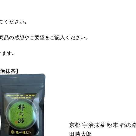
てください。
に商品の感想やご要望をご記入ください。
けます。
京都 宇治抹茶 粉末 都の路 
田勝太郎