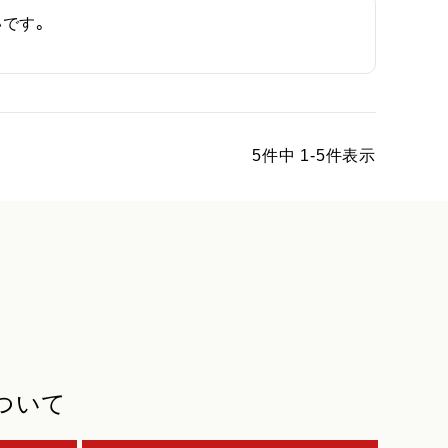
です。
5
件中
1
-
5
件表示
ついて