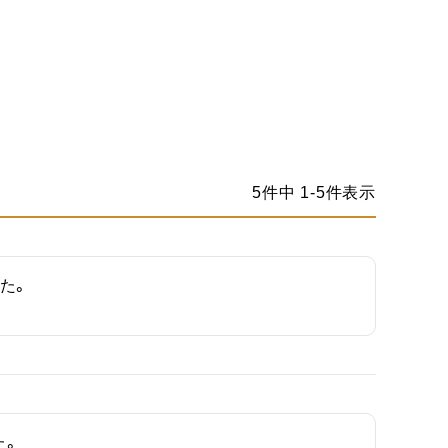
5
件中
1
-
5
件表示
た。
た。