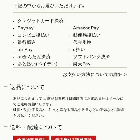
下記の中からお選びいただけます。
クレジットカード決済
Paypay
AmazonPay
コンビニ後払い
郵便局後払い
銀行振込
代金引換
au Pay
d払い
auかんたん決済
ソフトバンク決済
あと払い(ペイディ)
楽天Pay
お支払い方法についての詳細 >
返品について
返品につきましては 商品到着後 7日間以内にお電話またはメールに
てご連絡お願いします。
破損・汚損・不良品・ご注文と異なる商品や数量などの不備など、詳細
をお伝えください。
送料・配達について
全国送料無料！
年中無休365日発送