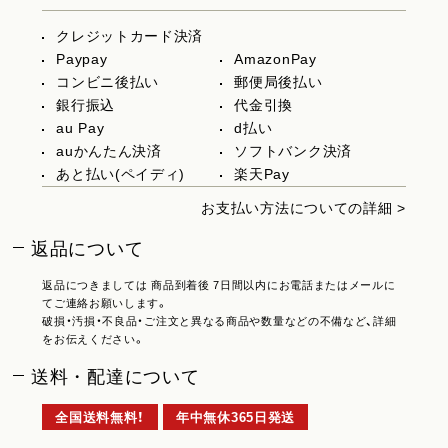
クレジットカード決済
Paypay
AmazonPay
コンビニ後払い
郵便局後払い
銀行振込
代金引換
au Pay
d払い
auかんたん決済
ソフトバンク決済
あと払い(ペイディ)
楽天Pay
お支払い方法についての詳細 >
返品について
返品につきましては 商品到着後 7日間以内にお電話またはメールに
てご連絡お願いします。
破損・汚損・不良品・ご注文と異なる商品や数量などの不備など、詳細
をお伝えください。
送料・配達について
全国送料無料！
年中無休365日発送