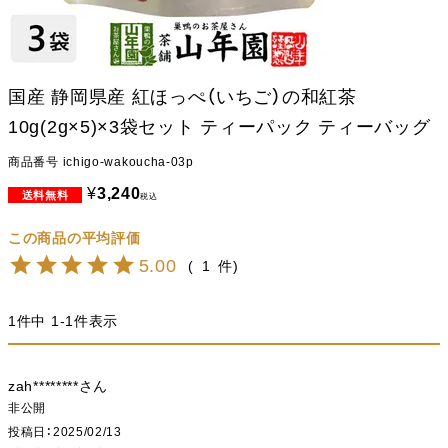
国産 静岡県産 紅ほっぺ（いちご）の和紅茶
10g(2g×5)×3袋セット ティーパック ティーバッグ
商品番号
ichigo-wakoucha-03p
¥
3,240
税込
5.00
1
1
件中
1
-
1
件表示
zah********
非公開
投稿日
2025/02/13