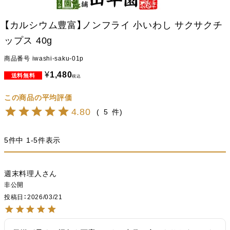
【カルシウム豊富】ノンフライ 小いわし サクサクチ
ップス 40g
商品番号
iwashi-saku-01p
¥
1,480
税込
4.80
5
5
件中
1
-
5
件表示
週末料理人
非公開
投稿日
2026/03/21