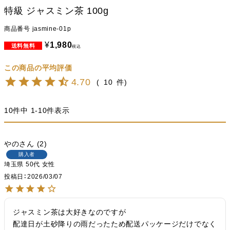
特級 ジャスミン茶 100g
商品番号
jasmine-01p
¥
1,980
税込
4.70
10
10
件中
1
-
10
件表示
やの
2
購入者
埼玉県
50代
女性
投稿日
2026/03/07
ジャスミン茶は大好きなのですが

配達日が土砂降りの雨だったため配送パッケージだけでなく