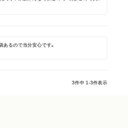
袋あるので当分安心です。
3
件中
1
-
3
件表示