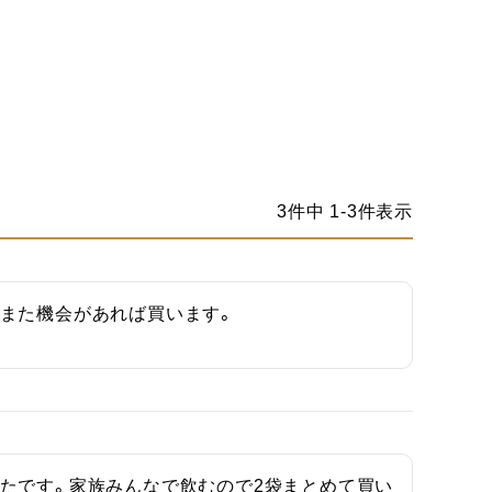
3
件中
1
-
3
件表示
また機会があれば買います。
たです。家族みんなで飲むので2袋まとめて買い