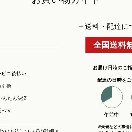
送料・配達に
全国送料無
お届け日時のご
ンビニ後払い
配達の日時をご
金引換
uかんたん決済
Pay
※天候などの事情
払い方法についての詳細 >