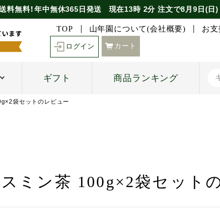
送料無料！年中無休365日発送
現在
13時
2分
注文で
8月9日(日)
TOP
山年園について(会社概要)
お支
カート
ログイン
ギフト
商品ランキング
0g×2袋セットのレビュー
スミン茶 100g×2袋セッ