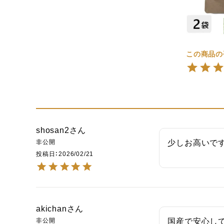
shosan2
非公開
少しお高いで
投稿日
2026/02/21
akichan
非公開
国産で安心し