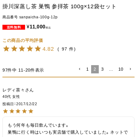
掛川深蒸し茶 巣鴨 参拝茶 100g×12袋セット
商品番号
sanpaicha-100g-12p
¥
11,000
税込
4.82
97
1
2
3
…
10
97
件中
11
-
20
件表示
レディ茶々
40代
女性
投稿日
2017/12/22
もう何年も毎日飲んでいます。

巣鴨に行く時はいつも実店舗で購入していました。ネットで