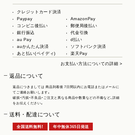
クレジットカード決済
Paypay
AmazonPay
コンビニ後払い
郵便局後払い
銀行振込
代金引換
au Pay
d払い
auかんたん決済
ソフトバンク決済
あと払い(ペイディ)
楽天Pay
お支払い方法についての詳細 >
返品について
返品につきましては 商品到着後 7日間以内にお電話またはメールに
てご連絡お願いします。
破損・汚損・不良品・ご注文と異なる商品や数量などの不備など、詳細
をお伝えください。
送料・配達について
全国送料無料！
年中無休365日発送