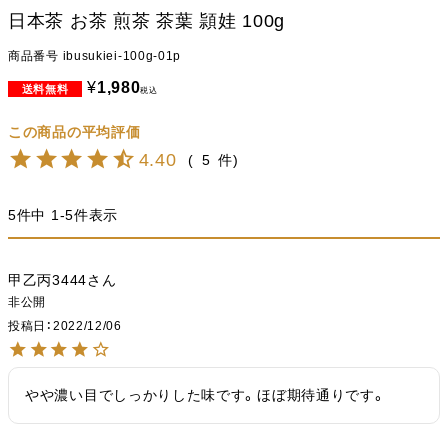
日本茶 お茶 煎茶 茶葉 頴娃 100g
商品番号
ibusukiei-100g-01p
¥
1,980
税込
4.40
5
5
件中
1
-
5
件表示
甲乙丙3444
非公開
投稿日
2022/12/06
やや濃い目でしっかりした味です。ほぼ期待通りです。